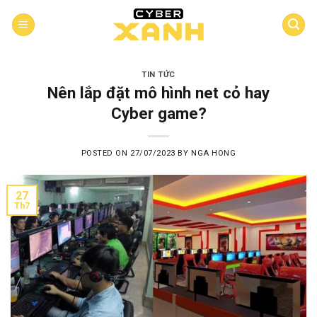
Skip
to
content
TIN TỨC
Nên lắp đặt mô hình net cỏ hay
Cyber game?
POSTED ON
27/07/2023
BY
NGA HONG
27
Th7