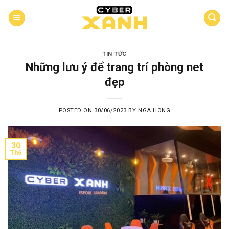
Skip
to
content
TIN TỨC
Những lưu ý để trang trí phòng net
đẹp
POSTED ON
30/06/2023
BY
NGA HONG
30
Th6