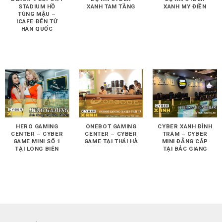
STADIUM HỒ
XANH TAM TẦNG
XANH MY ĐIỀN
TÙNG MẬU –
ICAFE ĐẾN TỪ
HÀN QUỐC
HERO GAMING
ONEBOT GAMING
CYBER XANH ĐÌNH
CENTER – CYBER
CENTER – CYBER
TRÁM – CYBER
GAME MINI SỐ 1
GAME TẠI THÁI HÀ
MINI ĐẲNG CẤP
TẠI LONG BIÊN
TẠI BẮC GIANG