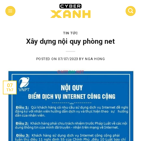
Skip
to
content
TIN TỨC
Xây dựng nội quy phòng net
POSTED ON
07/07/2023
BY
NGA HONG
07
Th7