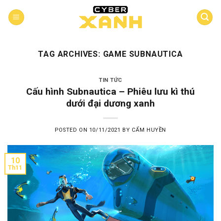
Skip
to
content
TAG ARCHIVES:
GAME SUBNAUTICA
TIN TỨC
Cấu hình Subnautica – Phiêu lưu kì thú
dưới đại dương xanh
POSTED ON
10/11/2021
BY
CẨM HUYỀN
10
Th11