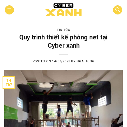
Skip
to
content
TIN TỨC
Quy trình thiết kế phòng net tại
Cyber xanh
POSTED ON
14/07/2023
BY
NGA HONG
14
Th7