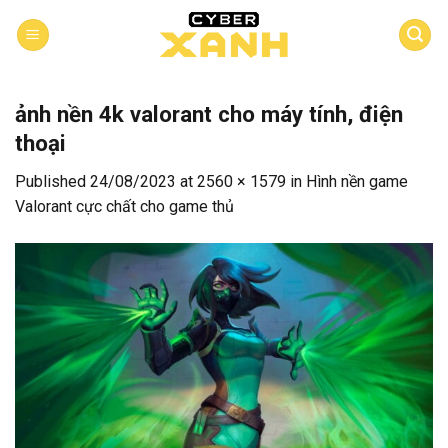
Skip
to
content
ảnh nền 4k valorant cho máy tính, điện
thoại
Published
24/08/2023
at
2560 × 1579
in
Hình nền game
Valorant cực chất cho game thủ