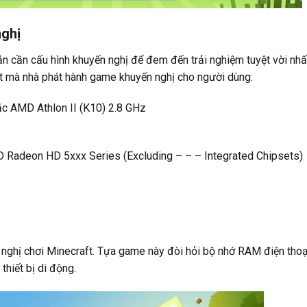
nghị
n cần cấu hình khuyến nghị để đem đến trải nghiệm tuyệt vời nhấ
ật mà nhà phát hành game khuyến nghị cho người dùng:
oặc AMD Athlon II (K10) 2.8 GHz
 Radeon HD 5xxx Series (Excluding – – – Integrated Chipsets)
đề nghị chơi Minecraft. Tựa game này đòi hỏi bộ nhớ RAM điện thoạ
thiết bị di động.