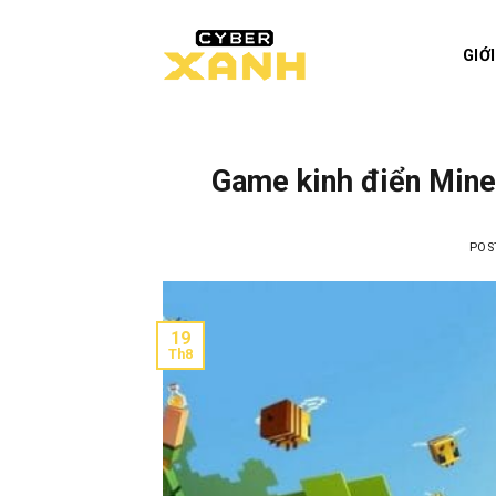
Skip
to
GIỚ
content
Game kinh điển Minec
POS
19
Th8