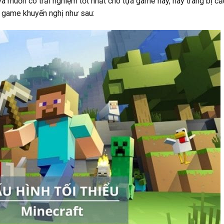
à muốn có trải nghiệm tốt nhất cho tựa game này, hãy trang bị cấ
 game khuyến nghị như sau: