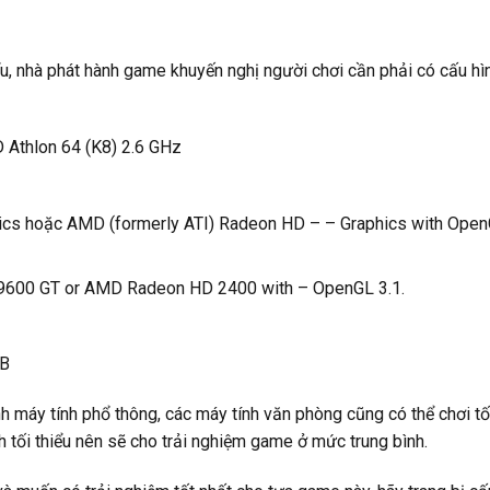
ểu, nhà phát hành game khuyến nghị người chơi cần phải có cấu hì
 Athlon 64 (K8) 2.6 GHz
phics hoặc AMD (formerly ATI) Radeon HD – – Graphics with Ope
 9600 GT or AMD Radeon HD 2400 with – OpenGL 3.1.
MB
ình máy tính phổ thông, các máy tính văn phòng cũng có thể chơi tố
 tối thiểu nên sẽ cho trải nghiệm game ở mức trung bình.