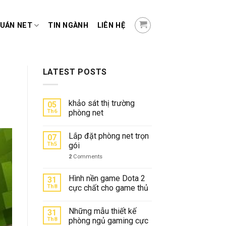
QUÁN NET
TIN NGÀNH
LIÊN HỆ
LATEST POSTS
khảo sát thị trường
05
Th6
phòng net
Lắp đặt phòng net trọn
07
Th5
gói
2
Comments
Hình nền game Dota 2
31
Th8
cực chất cho game thủ
Những mẫu thiết kế
31
Th8
phòng ngủ gaming cực