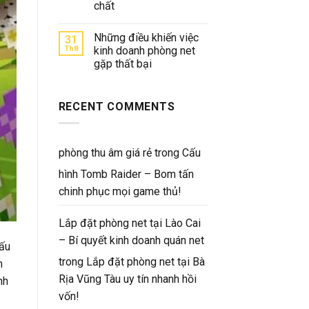
chất
Những điều khiến việc
31
Th8
kinh doanh phòng net
gặp thất bại
RECENT COMMENTS
phòng thu âm giá rẻ
trong
Cấu
hình Tomb Raider – Bom tấn
chinh phục mọi game thủ!
Lắp đặt phòng net tại Lào Cai
– Bí quyết kinh doanh quán net
cấu
trong
Lắp đặt phòng net tại Bà
m
Rịa Vũng Tàu uy tín nhanh hồi
nh
vốn!