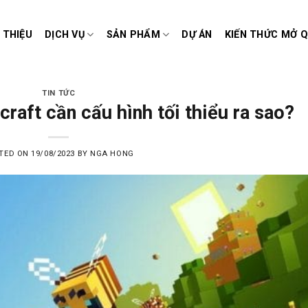
I THIỆU
DỊCH VỤ
SẢN PHẨM
DỰ ÁN
KIẾN THỨC MỞ 
TIN TỨC
raft cần cấu hình tối thiểu ra sao?
TED ON
19/08/2023
BY
NGA HONG