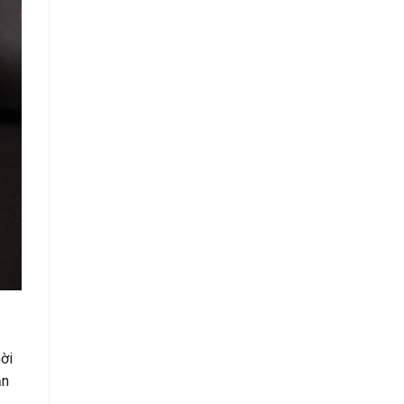
ời
ản