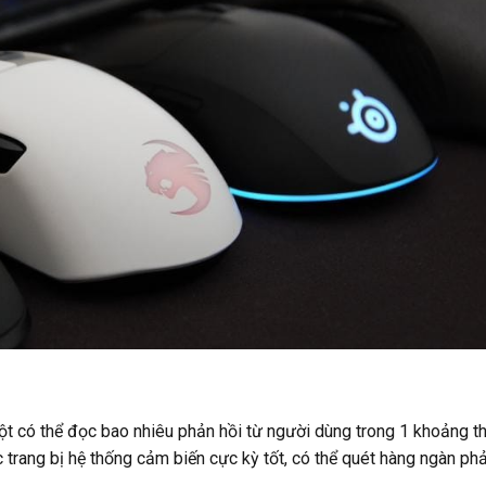
ột có thể đọc bao nhiêu phản hồi từ người dùng trong 1 khoảng th
 trang bị hệ thống cảm biến cực kỳ tốt, có thể quét hàng ngàn ph