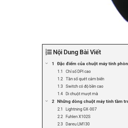
Nội Dung Bài Viết
Đặc điểm của chuột máy tính phòn
Chỉ số DPI cao
Tần số quét cảm biến
Switch có độ bền cao
Di chuột mượt mà
Những dòng chuột máy tính tầm tr
Lightning GX-007
Fuhlen X102S
Dareu LM130