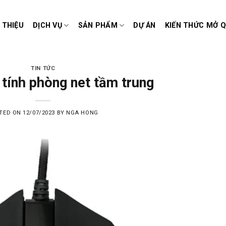
I THIỆU
DỊCH VỤ
SẢN PHẨM
DỰ ÁN
KIẾN THỨC MỞ 
TIN TỨC
tính phòng net tầm trung
TED ON
12/07/2023
BY
NGA HONG