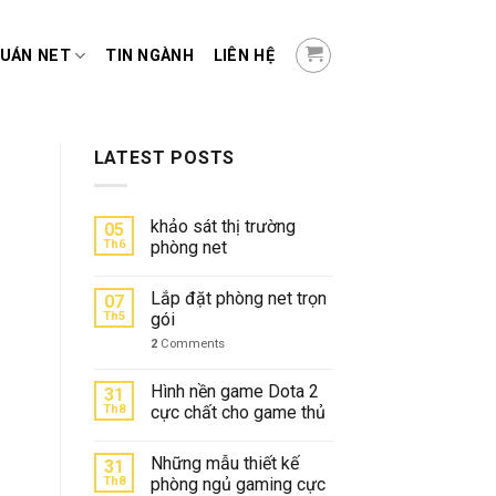
QUÁN NET
TIN NGÀNH
LIÊN HỆ
LATEST POSTS
khảo sát thị trường
05
Th6
phòng net
Lắp đặt phòng net trọn
07
Th5
gói
2
Comments
Hình nền game Dota 2
31
Th8
cực chất cho game thủ
Những mẫu thiết kế
31
Th8
phòng ngủ gaming cực