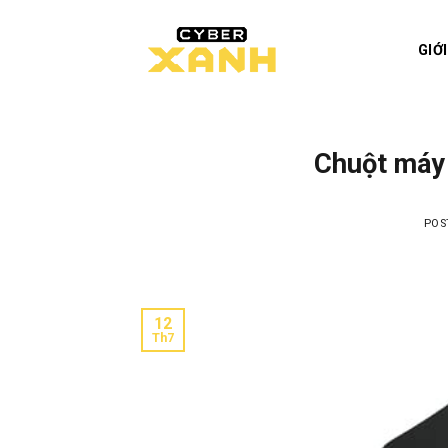
Skip
to
GIỚ
content
Chuột máy 
POS
12
Th7