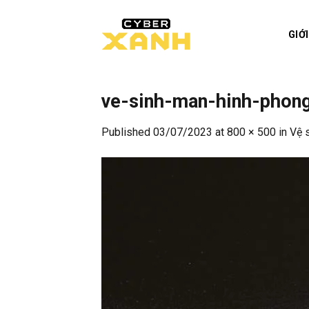
Skip
to
GIỚ
content
ve-sinh-man-hinh-phong
Published
03/07/2023
at
800 × 500
in
Vệ 