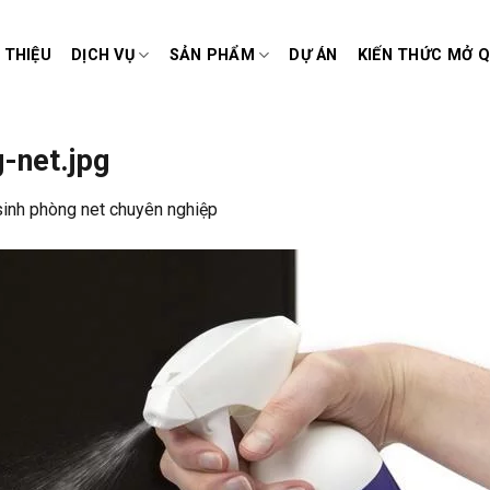
I THIỆU
DỊCH VỤ
SẢN PHẨM
DỰ ÁN
KIẾN THỨC MỞ 
-net.jpg
sinh phòng net chuyên nghiệp