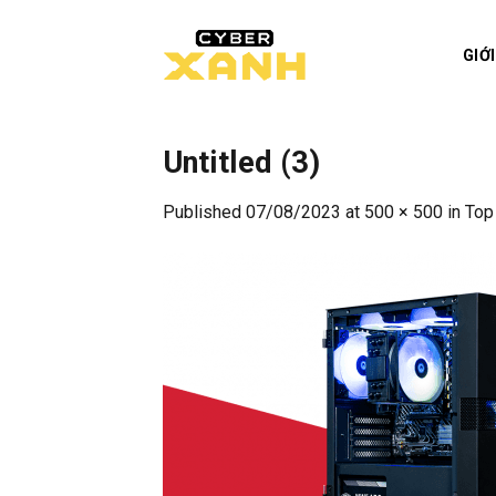
Skip
to
GIỚ
content
Untitled (3)
Published
07/08/2023
at
500 × 500
in
Top