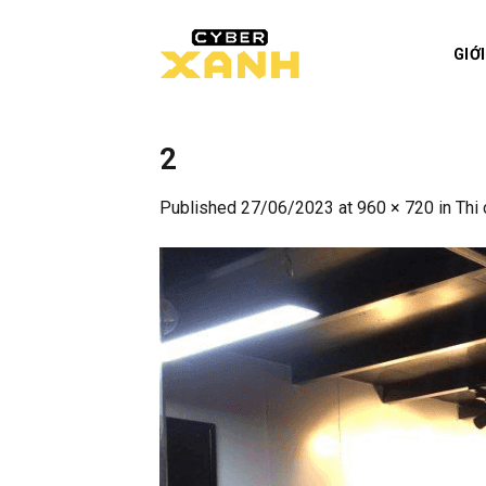
Skip
to
GIỚ
content
2
Published
27/06/2023
at
960 × 720
in
Thi