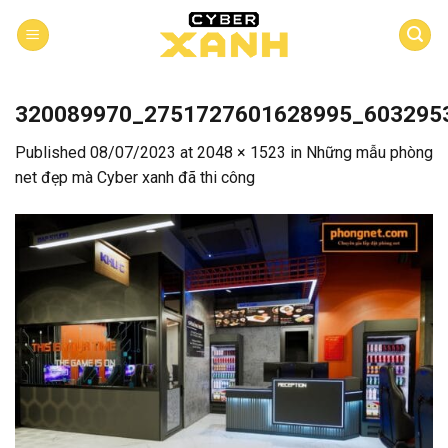
Skip
to
content
320089970_2751727601628995_603295
Published
08/07/2023
at
2048 × 1523
in
Những mẫu phòng
net đẹp mà Cyber xanh đã thi công