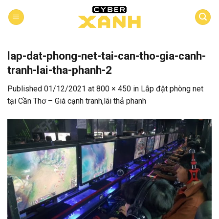
Skip
to
content
lap-dat-phong-net-tai-can-tho-gia-canh-
tranh-lai-tha-phanh-2
Published
01/12/2021
at
800 × 450
in
Lắp đặt phòng net
tại Cần Thơ – Giá cạnh tranh,lãi thả phanh