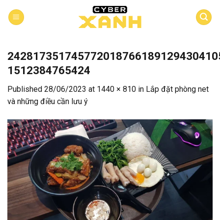
Skip
to
content
242817351745772018766189129430410
1512384765424
Published
28/06/2023
at
1440 × 810
in
Lắp đặt phòng net
và những điều cần lưu ý