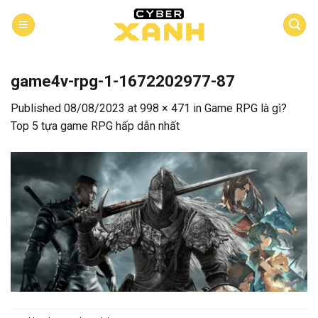
Skip
to
content
game4v-rpg-1-1672202977-87
Published
08/08/2023
at
998 × 471
in
Game RPG là gì?
Top 5 tựa game RPG hấp dẫn nhất