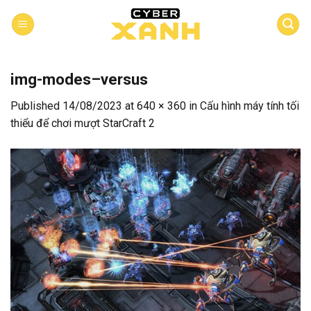
Skip
to
content
img-modes–versus
Published
14/08/2023
at
640 × 360
in
Cấu hình máy tính tối
thiểu để chơi mượt StarCraft 2