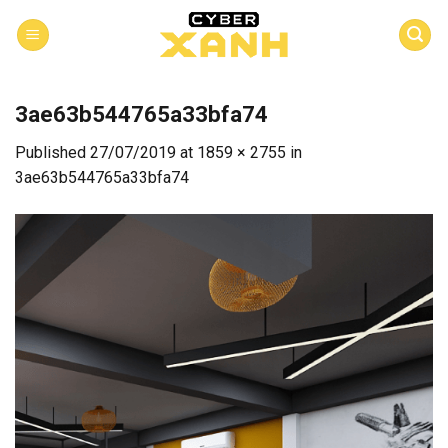
Skip
to
content
3ae63b544765a33bfa74
Published
27/07/2019
at
1859 × 2755
in
3ae63b544765a33bfa74