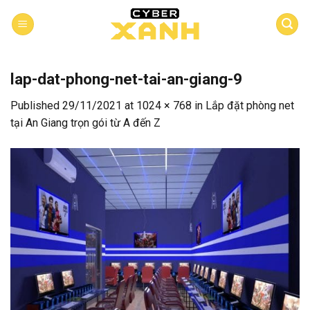
Skip
to
content
lap-dat-phong-net-tai-an-giang-9
Published
29/11/2021
at
1024 × 768
in
Lắp đặt phòng net
tại An Giang trọn gói từ A đến Z